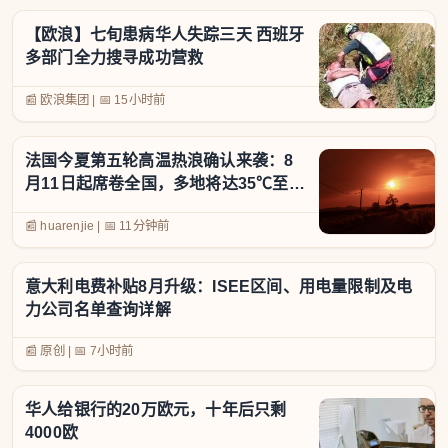
【欧浪】七旬患病华人失踪三天 西班牙
多部门全力搜寻成功营救
📰 欧浪集团
|
📅
15小时前
法国今夏第五轮高温热浪确认来袭：8
月11日起席卷全国，多地将达35℃至
40℃
📰 huarenjie
|
📅
11分钟前
意大利电费补贴8月升级：ISEE区间、用电量限制及电
力公司名单查询详解
📰 原创
|
📅
7小时前
华人给银行的20万欧元，十年后只剩
4000欧