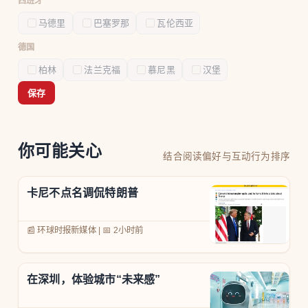
西班牙
马德里
巴塞罗那
瓦伦西亚
德国
柏林
法兰克福
慕尼黑
汉堡
保存
你可能关心
结合阅读偏好与互动行为排序
卡尼不点名调侃特朗普
📰 环球时报新媒体
|
📅
2小时前
在深圳，体验城市“未来感”