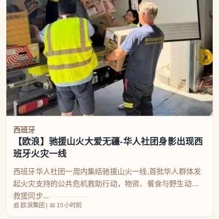
西班牙
【欧浪】驰援山火大爱无疆-华人社团身影出现西
班牙火灾一线
西班牙华人社团一周内集结驰援山火一线,首批华人群体发
起火灾支持的公共危机救助行动，物资、餐食与野生动物
救援同步...
📰 欧浪集团
|
📅
15小时前