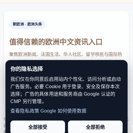
新欧洲 · 欧洲头条
值得信赖的欧洲中文资讯入口
聚焦欧洲新闻、法国生活、华人社区、留学移民与国际热
点，提供及时、真实、实用的中文资讯，帮助海外华人快
你的隐私选择
速了解欧洲动态。
我们仅在你同意后启用站内个性化、访问分析或启动
contact@xinouzhou.com
广告服务。必要 Cookie 用于登录、安全及保存本次
服务支持、版权与合作：工作日优先处理站务、投稿与权
选择；广告的具体用途和服务商由 Google 认证的
利通知
CMP 另行管理。
查看隐私政策
Google 如何使用数据
© 2026 新欧洲·欧洲头条. All Rights Reserved. 本网站持续优化
内容透明度、联系方式与用户权利说明，以提升品牌信任感和
全部接受
全部拒绝
站点完整度。