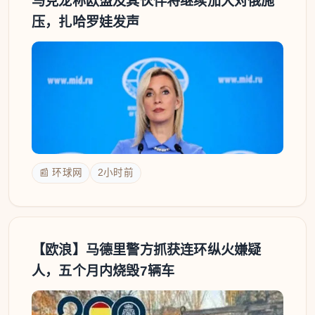
马克龙称欧盟及其伙伴将继续加大对俄施
压，扎哈罗娃发声
📰 环球网
2小时前
【欧浪】马德里警方抓获连环纵火嫌疑
人，五个月内烧毁7辆车