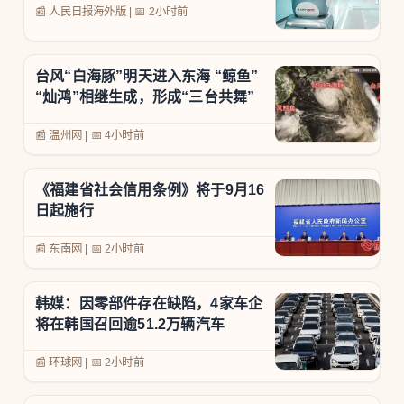
📰 人民日报海外版
|
📅
2小时前
台风“白海豚”明天进入东海 “鲸鱼”
“灿鸿”相继生成，形成“三台共舞”
📰 温州网
|
📅
4小时前
《福建省社会信用条例》将于9月16
日起施行
📰 东南网
|
📅
2小时前
韩媒：因零部件存在缺陷，4家车企
将在韩国召回逾51.2万辆汽车
📰 环球网
|
📅
2小时前