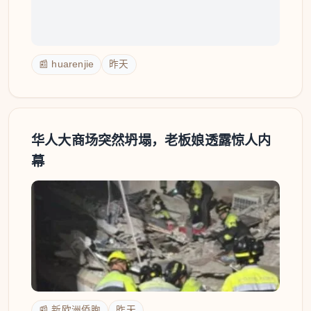
📰 huarenjie
昨天
华人大商场突然坍塌，老板娘透露惊人内
幕
📰 新欧洲侨胞
昨天