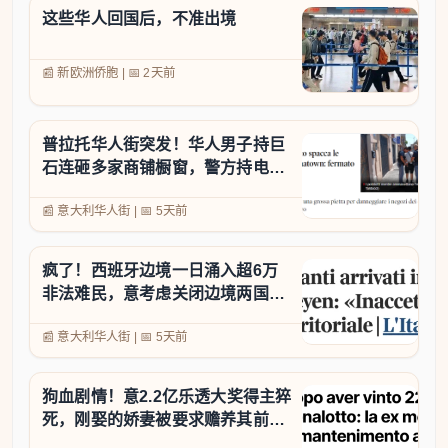
这些华人回国后，不准出境
📰 新欧洲侨胞
|
📅
2天前
普拉托华人街突发！华人男子持巨
石连砸多家商铺橱窗，警方持电击
枪将其制服
📰 意大利华人街
|
📅
5天前
疯了！西班牙边境一日涌入超6万
非法难民，意考虑关闭边境两国外
交部长互呛！
📰 意大利华人街
|
📅
5天前
狗血剧情！意2.2亿乐透大奖得主猝
死，刚娶的娇妻被要求赡养其前
妻！