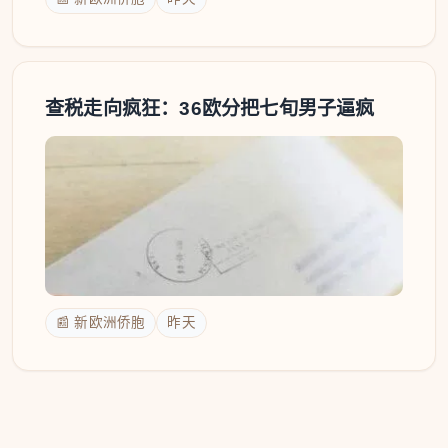
查税走向疯狂：36欧分把七旬男子逼疯
📰 新欧洲侨胞
昨天