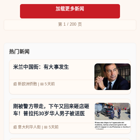
第 1 / 200 页
热门新闻
米兰中国街：有大事发生
📰 新欧洲侨胞
|
📅
5天前
刚被警方带走，下午又回来砸店砸
车！普拉托30岁华人男子被送医
📰 意大利华人街
|
📅
5天前