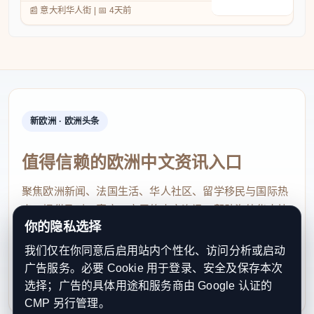
📰 意大利华人街
|
📅
4天前
新欧洲 · 欧洲头条
值得信赖的欧洲中文资讯入口
聚焦欧洲新闻、法国生活、华人社区、留学移民与国际热
点，提供及时、真实、实用的中文资讯，帮助海外华人快
你的隐私选择
速了解欧洲动态。
我们仅在你同意后启用站内个性化、访问分析或启动
contact@xinouzhou.com
广告服务。必要 Cookie 用于登录、安全及保存本次
服务支持、版权与合作：工作日优先处理站务、投稿与权
选择；广告的具体用途和服务商由 Google 认证的
利通知
CMP 另行管理。