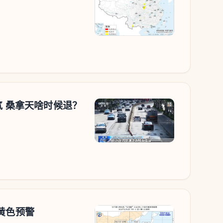
气 桑拿天啥时候退？
黄色预警