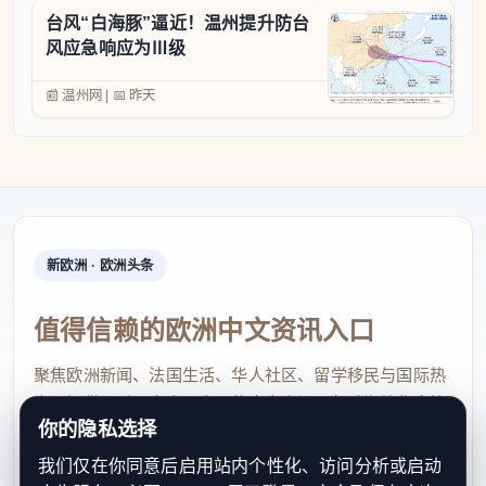
台风“白海豚”逼近！温州提升防台
风应急响应为Ⅲ级
📰 温州网
|
📅
昨天
新欧洲 · 欧洲头条
值得信赖的欧洲中文资讯入口
聚焦欧洲新闻、法国生活、华人社区、留学移民与国际热
点，提供及时、真实、实用的中文资讯，帮助海外华人快
你的隐私选择
速了解欧洲动态。
我们仅在你同意后启用站内个性化、访问分析或启动
contact@xinouzhou.com