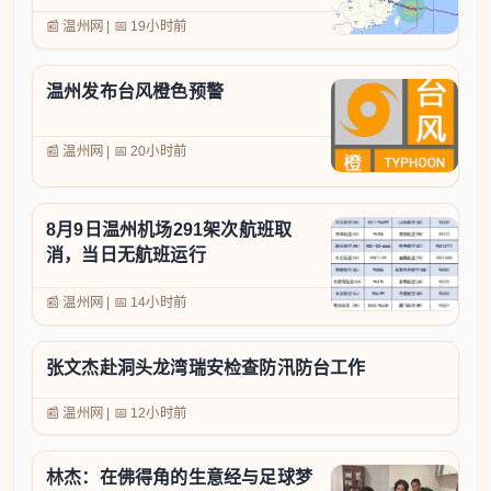
📰 温州网
|
📅
19小时前
温州发布台风橙色预警
📰 温州网
|
📅
20小时前
8月9日温州机场291架次航班取
消，当日无航班运行
📰 温州网
|
📅
14小时前
张文杰赴洞头龙湾瑞安检查防汛防台工作
📰 温州网
|
📅
12小时前
林杰：在佛得角的生意经与足球梦