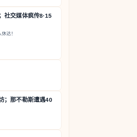
社交媒体疯传8·15
入休达！
坊；那不勒斯遭遇40