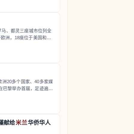
罗马、都灵三座城市位列全
于欧洲，18座位于美国和加
洲20多个国家、40多家媒
年在巴黎举办首届，足迹遍布
谨献给
米兰
华侨华人