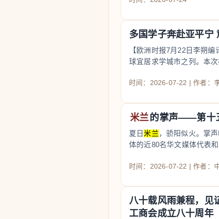
多国学子奔赴亚平宁
【欧洲时报7月22日李朔编
球宜居求学城市之列。本次榜
拿大，12
时间：2026-07-22 | 作者
米兰
的掌声——第十
夏日
米兰
，骄阳似火。掌声
体的近80名华文媒体代表
欧洲各地，历历近
时间：2026-07-22 | 作者
八十载风雨兼程，见
工商会成立八十周年