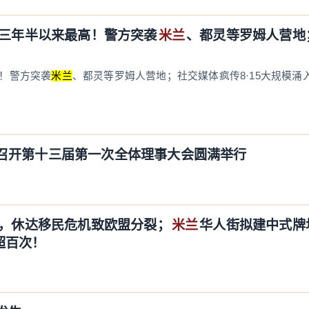
创三年半以来最高！警方突袭
米兰
、都灵等罗姆人营地；
！警方突袭
米兰
、都灵等罗姆人营地；社交媒体疯传8·15大规模涌
召开第十三届第一次全体理事大会圆满举行
头，休达移民危机致欧盟分裂；
米兰
华人街拟建中式牌
超百次！