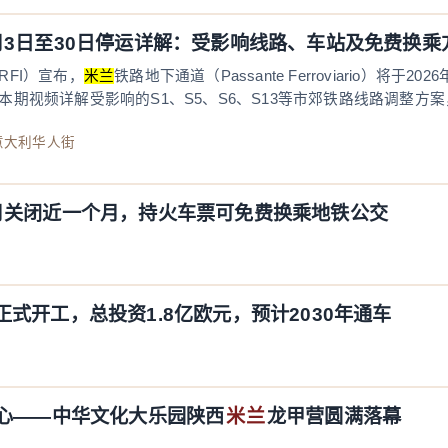
月3日至30日停运详解：受影响线路、车站及免费换乘
FI）宣布，
米兰
铁路地下通道（Passante Ferroviario）将于2
期视频详解受影响的S1、S5、S6、S13等市郊铁路线路调整方案，
者：意大利华人街
月关闭近一个月，持火车票可免费换乘地铁公交
式开工，总投资1.8亿欧元，预计2030年通车
童心——中华文化大乐园陕西
米兰
龙甲营圆满落幕