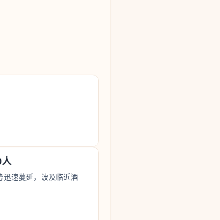
0人
势迅速蔓延，波及临近酒