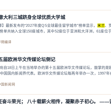
 意大利三城跻身全球优质大学城
译】最新发布的“2027年度QS全球最佳留学城市”榜单显示，
米兰
、
单共纳入全球150座城市，其中52座位于亚洲和大洋洲，61座位
：李朔编译
五届欧洲华文传媒论坛侧记
响自18日上午在当地举办的第十五届欧洲华文传媒论坛，鼓掌的是欧
和中国国内新闻界代表。欧洲华文传媒论坛每两年举办一次，1997
：中国新闻网
证奋斗荣光； 八十载薪火相传，凝聚赤子初心。 ——