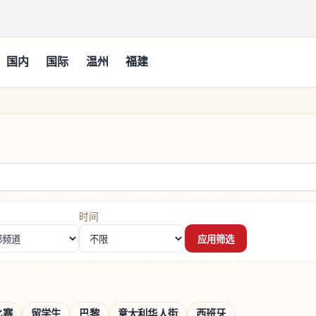
国内
国际
温州
福建
时间
应用筛选
比赛
留学生
巴黎
意大利华人街
西班牙