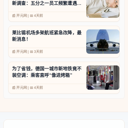
新调查：五分之一员工频繁遭遇工
作信息骚扰
📰 开元网
|
📅
4天前
莱比锡机场多架航班紧急改降，最
新消息！
📰 开元网
|
📅
3天前
为了省钱，德国一城市新地铁竟不
装空调：乘客直呼“像进烤箱”
📰 开元网
|
📅
4天前