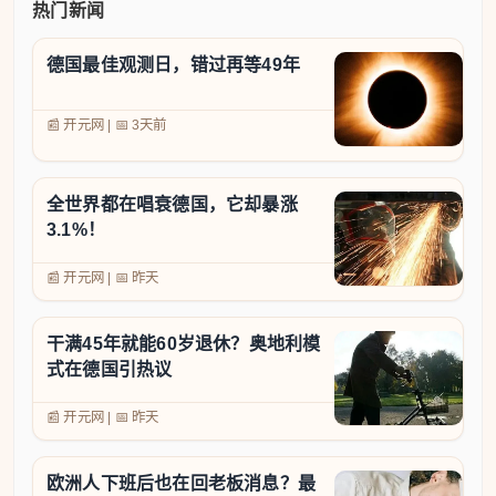
热门新闻
德国最佳观测日，错过再等49年
📰 开元网
|
📅
3天前
全世界都在唱衰德国，它却暴涨
3.1%！
📰 开元网
|
📅
昨天
干满45年就能60岁退休？奥地利模
式在德国引热议
📰 开元网
|
📅
昨天
欧洲人下班后也在回老板消息？最