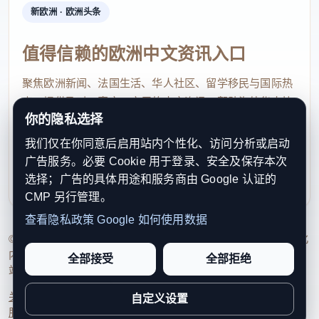
新欧洲 · 欧洲头条
值得信赖的欧洲中文资讯入口
聚焦欧洲新闻、法国生活、华人社区、留学移民与国际热
点，提供及时、真实、实用的中文资讯，帮助海外华人快
你的隐私选择
速了解欧洲动态。
我们仅在你同意后启用站内个性化、访问分析或启动
contact@xinouzhou.com
广告服务。必要 Cookie 用于登录、安全及保存本次
服务支持、版权与合作：工作日优先处理站务、投稿与权
选择；广告的具体用途和服务商由 Google 认证的
利通知
CMP 另行管理。
查看隐私政策
Google 如何使用数据
© 2026 新欧洲·欧洲头条. All Rights Reserved. 本网站持续优化
内容透明度、联系方式与用户权利说明，以提升品牌信任感和
全部接受
全部拒绝
站点完整度。
关于我们
法律声明
编辑规范
日期归档
隐私政策
Cookie 设置
自定义设置
服务条款
联系我们